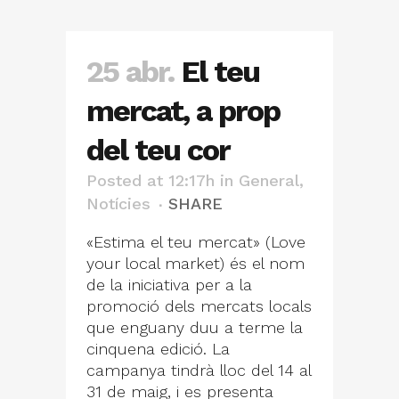
25 abr.
El teu
mercat, a prop
del teu cor
Posted at 12:17h
in
General
,
Notícies
SHARE
«Estima el teu mercat» (Love
your local market) és el nom
de la iniciativa per a la
promoció dels mercats locals
que enguany duu a terme la
cinquena edició. La
campanya tindrà lloc del 14 al
31 de maig, i es presenta