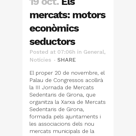
19 oct.
Els
mercats: motors
econòmics
seductors
Posted at 07:06h
in
General
,
Notícies
SHARE
El proper 20 de novembre, el
Palau de Congressos acollirà
la III Jornada de Mercats
Sedentaris de Girona, que
organitza la Xarxa de Mercats
Sedentaris de Girona,
formada pels ajuntaments i
les associacions dels nou
mercats municipals de la