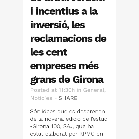
i incentius a la
inversió, les
reclamacions de
les cent
empreses més
grans de Girona
Posted at 11:30h
in
General
,
Notícies
SHARE
Són idees que es desprenen
de la novena edició de l’estudi
«Girona 100, SA», que ha
estat elaborat per KPMG en