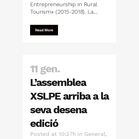
Entrepreneurship in Rural
Tourism» (2015-2018). La...
Read More
11 gen.
L’assemblea
XSLPE arriba a la
seva desena
edició
Posted at 10:27h
in
General
,