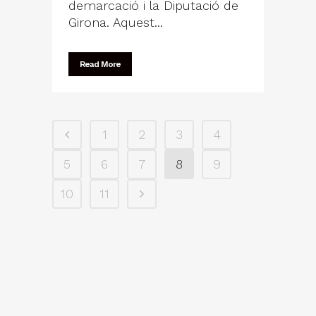
demarcació i la Diputació de
Girona. Aquest...
Read More
1
2
3
4
5
6
7
8
9
10
11