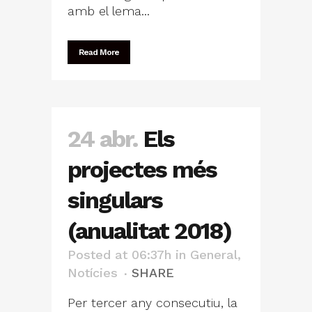
amb el lema...
Read More
24 abr.
Els
projectes més
singulars
(anualitat 2018)
Posted at 06:37h
in
General
,
Notícies
SHARE
Per tercer any consecutiu, la