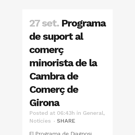
27 set.
Programa
de suport al
comerç
minorista de la
Cambra de
Comerç de
Girona
Posted at 06:43h
in
General
,
Notícies
SHARE
El Programa de Diagnosi