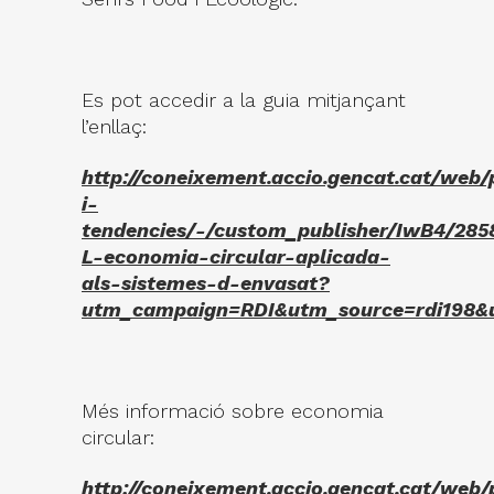
Es pot accedir a la guia mitjançant
l’enllaç:
http://coneixement.accio.gencat.cat/web/
i-
tendencies/-/custom_publisher/IwB4/28
L-economia-circular-aplicada-
als-sistemes-d-envasat?
utm_campaign=RDI&utm_source=rdi198&u
Més informació sobre economia
circular:
http://coneixement.accio.gencat.cat/web/