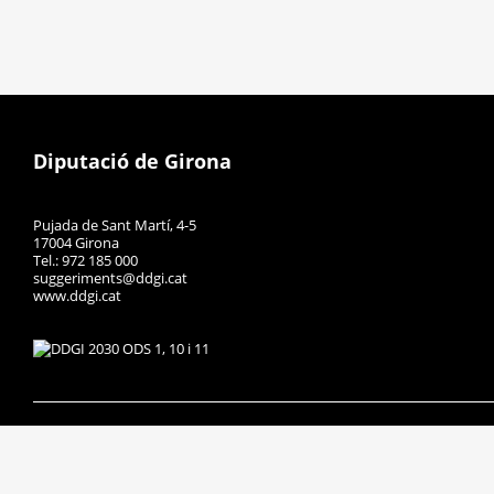
Diputació de Girona
Pujada de Sant Martí, 4-5
17004 Girona
Tel.: 972 185 000
suggeriments@ddgi.cat
www.ddgi.cat
Avís legal
Protecció de dades