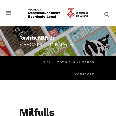
Revista Milfulls
MERCATS MUNICIPALS
INICI
TOTS ELS NÚMEROS
CONTACTE
Milfulls