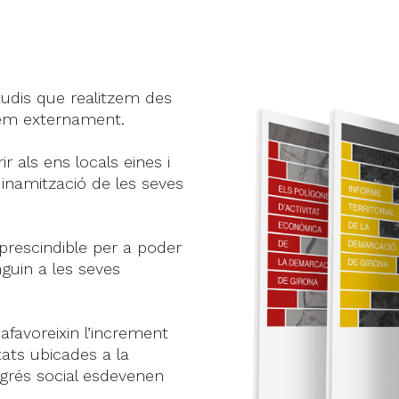
tudis que realitzem des
guem externament.
r als ens locals eines i
dinamització de les seves
mprescindible per a poder
guin a les seves
afavoreixin l’increment
tats ubicades a la
grés social esdevenen