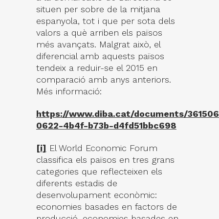
situen per sobre de la mitjana
espanyola, tot i que per sota dels
valors a què arriben els països
més avançats. Malgrat això, el
diferencial amb aquests països
tendeix a reduir-se el 2015 en
comparació amb anys anteriors.
Més informació:
https://www.diba.cat/documents/3615
0622-4b4f-b73b-d4fd51bbc698
[i]
El World Economic Forum
classifica els països en tres grans
categories que reflecteixen els
diferents estadis de
desenvolupament econòmic:
economies basades en factors de
producció, economies basades en